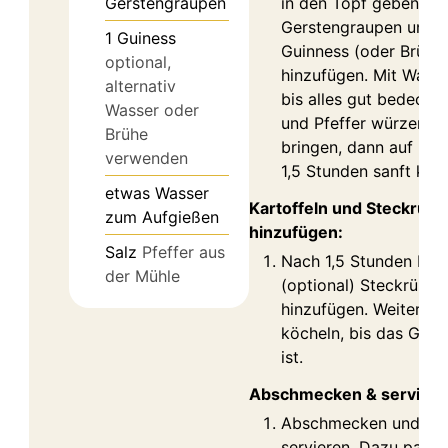
Gerstengraupen
in den Topf geben.
Gerstengraupen und o
1
Guiness
Guinness (oder Brühe
optional,
hinzufügen. Mit Wasser
alternativ
bis alles gut bedeckt i
Wasser oder
und Pfeffer würzen. 
Brühe
bringen, dann auf nied
verwenden
1,5 Stunden sanft köch
etwas Wasser
Kartoffeln und Steckrüb
zum Aufgießen
hinzufügen:
Salz
Pfeffer aus
Nach 1,5 Stunden Kart
der Mühle
(optional) Steckrüben
hinzufügen. Weitere 
köcheln, bis das Gem
ist.
Abschmecken & serviere
Abschmecken und he
servieren. Dazu passt 