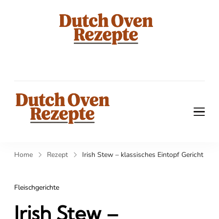
dutch
Die besten
Rezepte für
oven
Gusseisentöpf
rezepte
dutch oven
Die besten Rezepte für
Gusseisentöpfe
rezepte
Home
Rezept
Irish Stew – klassisches Eintopf Gericht
Fleischgerichte
Irish Stew –