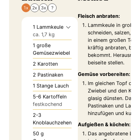
1x
2x
3x
?
Fleisch anbraten:
Lammkeule in grobe 
1
Lammkeule
schneiden, salzen, pf
ca. 1,7 kg
in einem großen Topf 
1
große
kräftig anbraten, bis 
Gemüsezwiebel
bekommt. Herausneh
beiseite stellen.
2
Karotten
Gemüse vorbereiten:
2
Pastinaken
Im gleichen Topf die 
1
Stange Lauch
Zwiebel und den Kno
5-6
Kartoffeln
glasig dünsten. Dann 
festkochend
Pastinaken und Lauch
hinzufügen und kurz m
2-3
Knoblauchzehen
Aufgießen & köcheln:
50
g
Das angebratene Lam