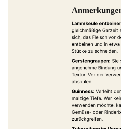
Anmerkungen
Lammkeule entbeinen:
Fü
gleichmäßige Garzeit empf
sich, das Fleisch vor dem
entbeinen und in etwa gle
Stücke zu schneiden.
Gerstengraupen:
Sie sorg
angenehme Bindung und s
Textur. Vor der Verwendu
abspülen.
Guinness:
Verleiht dem Ei
malzige Tiefe. Wer keinen
verwenden möchte, kann 
Gemüse- oder Rinderbrüh
zurückgreifen.
Zubereitung im Voraus:
D