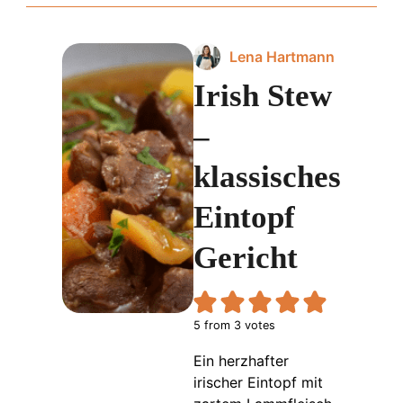
Lena Hartmann
Irish Stew
–
klassisches
Eintopf
Gericht
5
from
3
votes
Ein herzhafter
irischer Eintopf mit