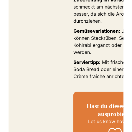
schmeckt am nächsten Ta
besser, da sich die Arome
durchziehen.
Gemüsevariationen:
Je n
können Steckrüben, Seller
Kohlrabi ergänzt oder aus
werden.
Serviertipp:
Mit frischem 
Soda Bread oder einem Kl
Crème fraîche anrichten.
Hast du dieses R
ausprobiert
Let us know
how it