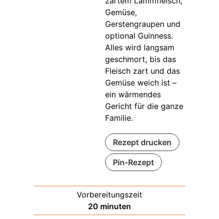
zartem Lammfleisch,
Gemüse,
Gerstengraupen und
optional Guinness.
Alles wird langsam
geschmort, bis das
Fleisch zart und das
Gemüse weich ist –
ein wärmendes
Gericht für die ganze
Familie.
Rezept drucken
Pin-Rezept
Vorbereitungszeit
minuten
20
minuten