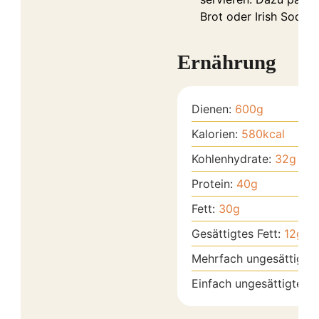
Brot oder Irish Soda 
Ernährung
Dienen:
600
g
Kalorien:
580
kcal
Kohlenhydrate:
32
g
Protein:
40
g
Fett:
30
g
Gesättigtes Fett:
12
g
Mehrfach ungesättigtes
Einfach ungesättigtes F