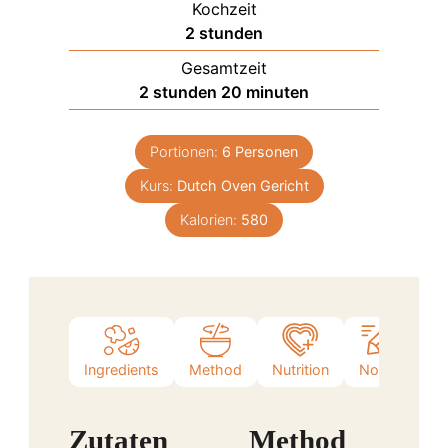
Kochzeit
stunden
2
stunden
Gesamtzeit
stunden
minuten
2
stunden
20
minuten
Portionen:
6
Personen
Kurs:
Dutch Oven Gericht
Kalorien:
580
Ingredients
Method
Nutrition
Notes
Zutaten
Method