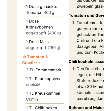
bis das Gemüse w
Zwiebeln glasig si
1
Dose gehackte
Tomaten
400 g
Tomaten und Gewürz
1
Dose
Tomatenmark hinz
Kidneybohnen
gut verrühren. Da
abgetropft (400 g)
gehackten Tomate
Chili und die Rind
1
Dose Mais
dazugeben. Alles
abgetropft (150 g)
und zum Kochen b
🍅 Tomaten &
Chili köcheln lassen
Gewürze
Den Deckel auf d
2
EL Tomatenmark
legen, die Hitze au
1
TL Paprikapulver
Stufe reduzieren u
edelsüß
etwa 30 Minuten 
köcheln lassen. Ge
1
TL Kreuzkümmel
umrühren, damit n
Cumin
Bohnen und Mais erg
1
TL Chiliflocken