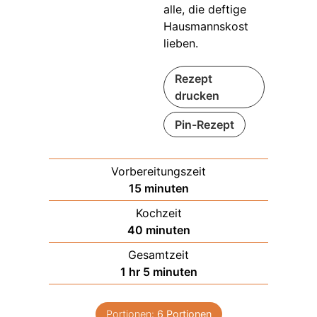
alle, die deftige
Hausmannskost
lieben.
Rezept
drucken
Pin-Rezept
Vorbereitungszeit
minuten
15
minuten
Kochzeit
minuten
40
minuten
Gesamtzeit
stunde
minuten
1
hr
5
minuten
Portionen:
6
Portionen