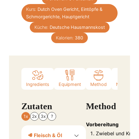
Kurs:
Dutch Oven Gericht, Eintöpfe &
Schmorgerichte, Hauptgericht
Küche:
Deutsche Hausmannskost
Kalorien:
380
Ingredients
Equipment
Method
Nutrition
Zutaten
Method
1x
2x
3x
?
Vorbereitung
Zwiebel und Knob
🥩 Fleisch & Öl