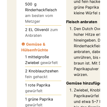
und fein hacken. D
500
g
grüne Paprika ent
Rinderhackfleisch
kleine Würfel schn
am besten vom
Metzger
Fleisch anbraten
Den Dutch Oven au
2
EL Olivenöl
zum
hoher Hitze erhitz
Anbraten
hineingeben. Das
🧅 Gemüse &
Rinderhackfleisch
Hülsenfrüchte
anbraten, dabei r
1
mittelgroße
umrühren, bis es 
Zwiebel
gewürfelt
braun ist. Mit Salz,
Paprikapulver un
2
Knoblauchzehen
würzen.
fein gehackt
Gemüse hinzufügen
1
rote Paprika
Zwiebel, Knoblau
gewürfelt
Paprikawürfel zum
1
grüne Paprika
und etwa 5–7 Minu
gewürfelt