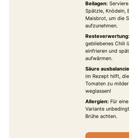
Beilagen:
Serviere das
Spätzle, Knödeln, Bag
Maisbrot, um die Sauc
aufzunehmen.
Resteverwertung:
Üb
gebliebenes Chili lässt
einfrieren und später 
aufwärmen.
Säure ausbalancieren
im Rezept hilft, die Sä
Tomaten zu mildern – 
weglassen!
Allergien:
Für eine glu
Variante unbedingt auf
Brühe achten.