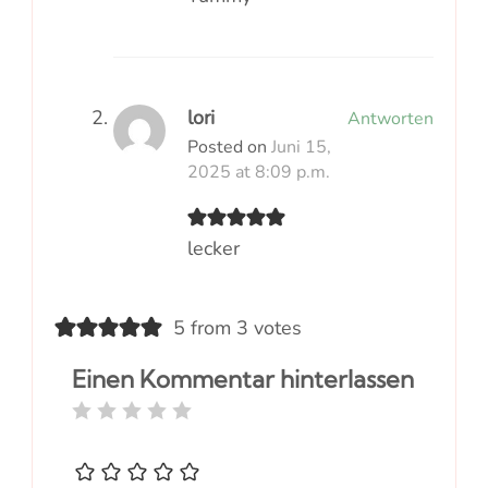
lori
Antworten
Posted on
Juni 15,
2025 at 8:09 p.m.
lecker
5 from 3 votes
Einen Kommentar hinterlassen