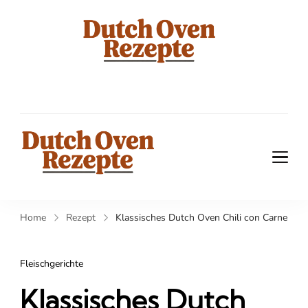
dutch
Die besten
Rezepte für
oven
Gusseisentöpf
rezepte
dutch oven
Die besten Rezepte für
Gusseisentöpfe
rezepte
Home
Rezept
Klassisches Dutch Oven Chili con Carne
Fleischgerichte
Klassisches Dutch