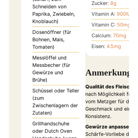
Zucker:
8
g
Schneiden von
Paprika, Zwiebeln,
Vitamin A:
900
IU
Knoblauch)
Vitamin C:
50
mg
Dosenöffner (für
Calcium:
70
mg
Bohnen, Mais,
Eisen:
4.5
mg
Tomaten)
Messlöffel und
Messbecher (für
Anmerkunge
Gewürze und
Brühe)
Qualität des Fleisches
Schüssel oder Teller
nach Möglichkeit fris
(zum
vom Metzger für den 
Zwischenlagern der
Geschmack und eine 
Zutaten)
Konsistenz.
Grillhandschuhe
Gewürze anpassen:
J
oder Dutch Oven
Schärfe-Vorliebe die 