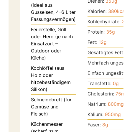
Dienen:
350
g
(ideal aus
Kalorien:
380
kcal
Gusseisen, 4–6 Liter
Fassungsvermögen)
Kohlenhydrate:
30
g
Feuerstelle, Grill
Protein:
35
g
oder Herd (je nach
Fett:
12
g
Einsatzort –
Outdoor oder
Gesättigtes Fett:
4
g
Küche)
Mehrfach ungesätti
Kochlöffel (aus
Einfach ungesättigt
Holz oder
hitzebeständigem
Transfette:
0
g
Silikon)
Cholesterin:
75
mg
Schneidebrett (für
Natrium:
800
mg
Gemüse und
Fleisch)
Kalium:
950
mg
Küchenmesser
Faser:
8
g
(scharf, zum