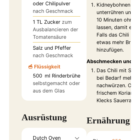
oder Chilipulver
Kidneybohnen und
nach Geschmack
unterrühren und da
10 Minuten ohne D
1
TL Zucker
zum
lassen, damit es le
Ausbalancieren der
Falls das Chili zu 
Tomatensäure
etwas mehr Brühe
Salz und Pfeffer
hinzufügen.
nach Geschmack
Abschmecken und se
🥣 Flüssigkeit
Das Chili mit Salz
500
ml
Rinderbrühe
bei Bedarf mehr Ch
selbstgemacht oder
nachwürzen. Optio
aus dem Glas
frischem Koriande
Klecks Sauerrahm 
Ausrüstung
Ernährung
Dutch Oven