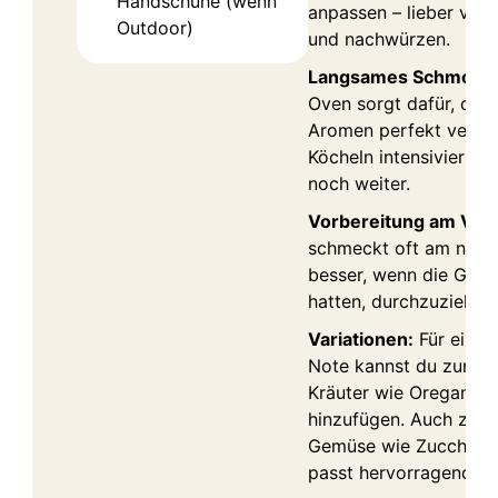
Handschuhe (wenn
anpassen – lieber vors
Outdoor)
und nachwürzen.
Langsames Schmoren
Oven sorgt dafür, dass
Aromen perfekt verbi
Köcheln intensiviert 
noch weiter.
Vorbereitung am Vort
schmeckt oft am näch
besser, wenn die Gewü
hatten, durchzuziehen.
Variationen:
Für eine 
Note kannst du zum Sc
Kräuter wie Oregano o
hinzufügen. Auch zusä
Gemüse wie Zucchini 
passt hervorragend.